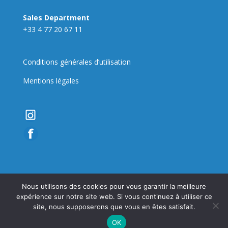
Sales Department
+33 4 77 20 67 11
Conditions générales d’utilisation
Mentions légales
Nous utilisons des cookies pour vous garantir la meilleure
expérience sur notre site web. Si vous continuez à utiliser ce
Parkn'Play "Fabricant de rêves" Created by Awelis 2021 -
site, nous supposerons que vous en êtes satisfait.
Toboggans aquatiques et secs, aires de jeux pour enfants,
OK
terrains multisports.