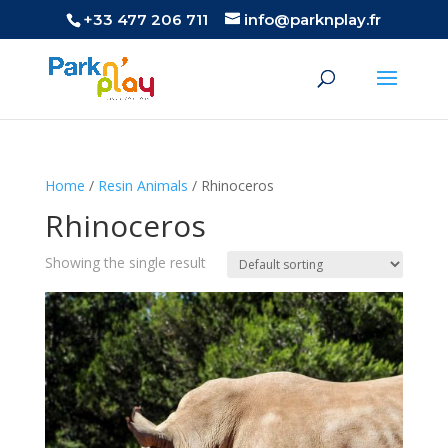
+33 477 206 711
info@parknplay.fr
Home
/
Resin Animals
/ Rhinoceros
Rhinoceros
Showing the single result