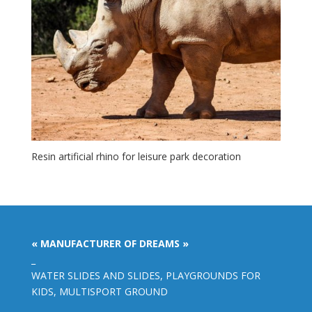
Resin artificial rhino for leisure park decoration
« MANUFACTURER OF DREAMS »
_
WATER SLIDES AND SLIDES, PLAYGROUNDS FOR
KIDS, MULTISPORT GROUND