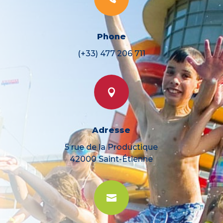
Phone
(+33) 477 206 711

Adresse
5 rue de la Productique
42000 Saint-Étienne
