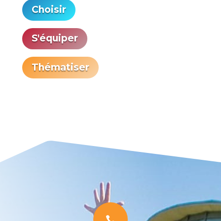
Choisir
S'équiper
Thématiser
