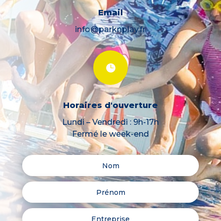
Email
info@parknplay.fr

Horaires d'ouverture
Lundi – Vendredi : 9h-17h
Fermé le week-end