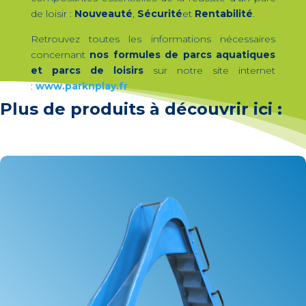
de loisir :
Nouveauté
,
Sécurité
et
Rentabilité
.
Retrouvez toutes les informations nécessaires
concernant
nos formules de parcs aquatiques
et parcs de loisirs
sur notre site internet
:
www.parknplay.fr
Plus de produits à découvrir ici :